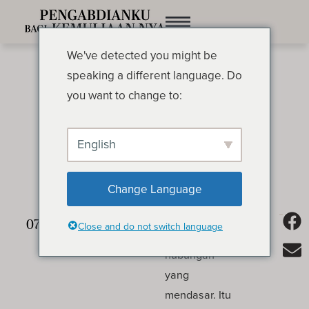
We've detected you might be
speaking a different language. Do
you want to change to:
English
Perdamaian
OLEH OSWALD CHAMBERS
Change Language
Perdamaian
Dosa adalah
Close and do not switch language
sebuah
hubungan
yang
mendasar. Itu