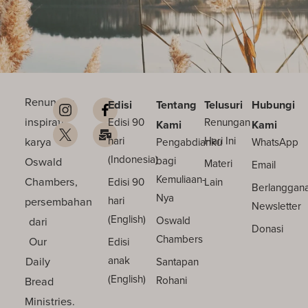
Renungan
Edisi
Tentang
Telusuri
Hubungi
inspiratif
Edisi 90
Renungan
Kami
Kami
karya
hari
Hari Ini
Pengabdianku
WhatsApp
(Indonesia)
Oswald
bagi
Materi
Email
Kemuliaan-
Chambers,
Edisi 90
Lain
Berlanggan
Nya
persembahan
hari
Newsletter
(English)
dari
Oswald
Donasi
Chambers
Our
Edisi
Daily
anak
Santapan
(English)
Bread
Rohani
Ministries.