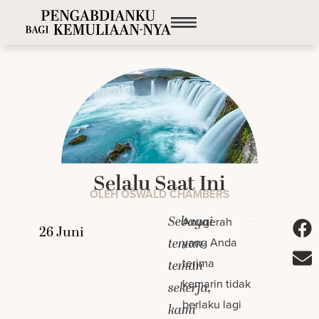
Selalu Saat Ini
OLEH OSWALD CHAMBERS
Sebagai
Anugerah
yang Anda
teman-
terima
teman
kemarin tidak
sekerja,
berlaku lagi
kami