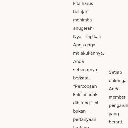
kita harus
belajar
menimba
anugerah-
Nya. Tiap kali
Anda gagal
melakukannya,
Anda
sebenarnya
Setiap
berkata,
dukunga
“Percobaan
Anda
kali ini tidak
memberi
dihitung.” Ini
pengaru
bukan
yang
pertanyaan
berarti.
tentang