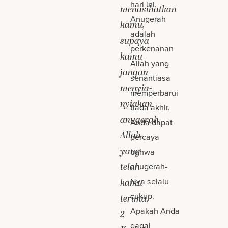
hari ini.
menasihatkan
Anugerah
kamu,
adalah
supaya
perkenanan
kamu
Allah yang
jangan
senantiasa
menyia-
memperbarui
nyiakan
tiada akhir.
anugerah
Anda dapat
Allah
percaya
yang
bahwa
telah
anugerah-
Nya selalu
kamu
cukup.
terima.
Apakah Anda
2
gagal