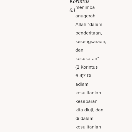
Korintus
menimba
6:1
anugerah
Allah “dalam
penderitaan,
kesengsaraan,
dan
kesukaran”
(2 Korintus
6:4)? Di
adlam
kesulitanlah
kesabaran
kita diuji, dan
di dalam
kesulitanlah