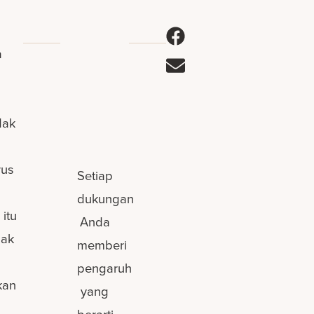
a
dak
rus
Setiap
dukungan
itu
Anda
dak
memberi
pengaruh
kan
yang