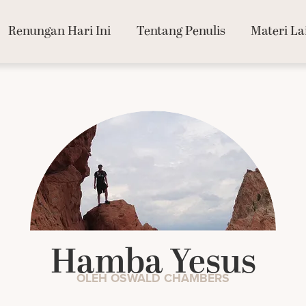
Renungan Hari Ini
Tentang Penulis
Materi La
Hamba Yesus
OLEH OSWALD CHAMBERS