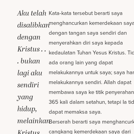
Aku telah
Kata-kata tersebut berarti saya
menghancurkan kemerdekaan say
disalibkan
dengan tangan saya sendiri dan
dengan
menyerahkan diri saya kepada
Kristus . .
kedaulatan Tuhan Yesus Kristus. Ti
. bukan
ada orang lain yang dapat
lagi aku
melakukannya untuk saya; saya ha
melakukannya sendiri. Allah dapat
sendiri
membawa saya ke titik penyerahan 
yang
365 kali dalam setahun, tetapi Ia ti
hidup,
dapat memaksa saya.
melainkan
Berserah berarti saya menghancur
cangkang kemerdekaan saya dari
Kristus