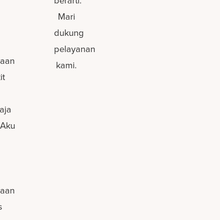
berarti.
Mari
dukung
pelayanan
iaan
kami.
it
saja
 Aku
kaan
s