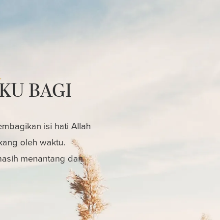
t
KU BAGI
bagikan isi hati Allah
kang oleh waktu.
 masih menantang dan