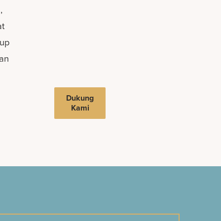
,
at
dup
kan
n
Dukung
Kami