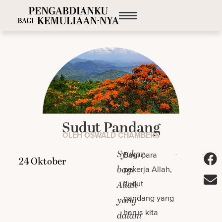
Sudut Pandang
OLEH OSWALD CHAMBERS
Syukur
Bagi para
bagi
pekerja Allah,
sudut
Allah
pandang yang
yang
harus kita
dalam