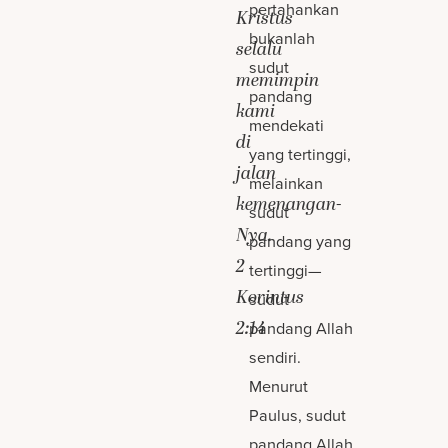
pertahankan
Kristus
bukanlah
selalu
sudut
memimpin
pandang
kami
mendekati
di
yang tertinggi,
jalan
melainkan
kemenangan-
sudut
Nya.
pandang yang
2
tertinggi—
Korintus
sudut
2:14
pandang Allah
sendiri.
Menurut
Paulus, sudut
pandang Allah