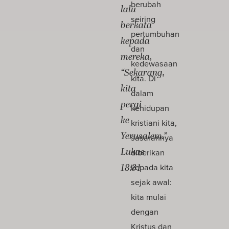
berubah
lalu
seiring
berkata
pertumbuhan
kepada
dan
mereka,
kedewasaan
“Sekarang,
kita. Di
kita
dalam
pergi
kehidupan
ke
kristiani kita,
Yerusalem.”
sasarannya
Lukas
diberikan
18:31
kepada kita
sejak awal:
kita mulai
dengan
Kristus dan