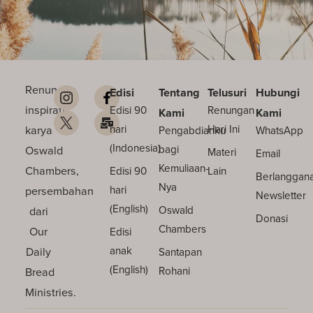
Renungan
Edisi
Tentang
Telusuri
Hubungi
inspiratif
Edisi 90
Renungan
Kami
Kami
karya
hari
Hari Ini
Pengabdianku
WhatsApp
(Indonesia)
Oswald
bagi
Materi
Email
Kemuliaan-
Chambers,
Edisi 90
Lain
Berlanggan
Nya
persembahan
hari
Newsletter
(English)
dari
Oswald
Donasi
Chambers
Our
Edisi
Daily
anak
Santapan
(English)
Bread
Rohani
Ministries.