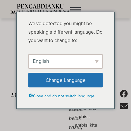
We've detected you might be
speaking a different language. Do
you want to change to:
English
Sasaran Seorang Murid
OLEH OSWALD CHAMBERS
Change Language
Yesus
Di dalam
Close and do not switch language
kehidupan
memanggil
alami kita,
kedua
ambisi-
belas
ambisi kita
rasul,