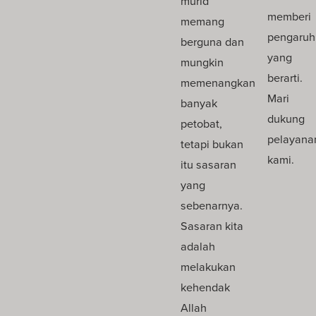
murid
memberi
memang
pengaruh
berguna dan
yang
mungkin
berarti.
memenangkan
Mari
banyak
dukung
petobat,
pelayana
tetapi bukan
kami.
itu sasaran
yang
sebenarnya.
Sasaran kita
adalah
melakukan
kehendak
Allah