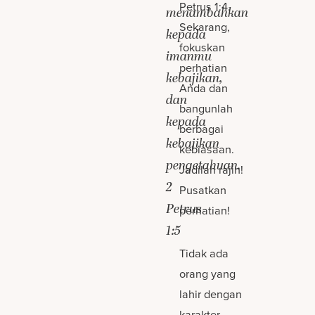
Petrus 1:4.
menambahkan
Sekarang,
kepada
fokuskan
imanmu
perhatian
kebajikan,
Anda dan
dan
bangunlah
kepada
berbagai
kebajikan
kebiasaan.
pengetahuan.
Jadilah rajin!
2
Pusatkan
Petrus
perhatian!
1:5
Tidak ada
orang yang
lahir dengan
karakter-