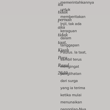
memerintahkannya
itu
untuk
tidak
memberitakan
pernah
Injil, tak ada
aku
keraguan
tidak
dalam
taat.
tanggapan
Kisah
Paulus. Ia taat,
Para
sambil terus
Rasul
mengingat
26:19
penglihatan
dari surga
yang ia terima
ketika mulai
menunaikan
panggilan-Nya