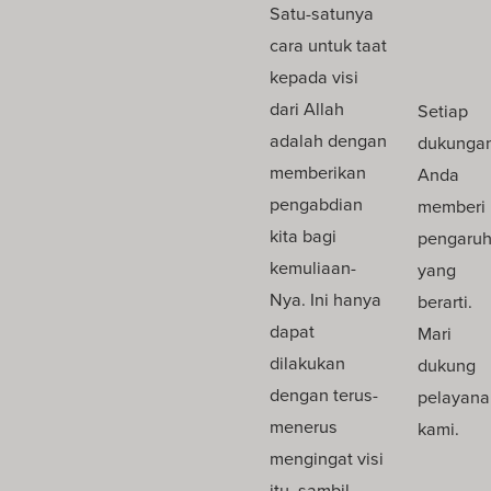
Satu-satunya
cara untuk taat
kepada visi
dari Allah
Setiap
adalah dengan
dukunga
memberikan
Anda
pengabdian
memberi
kita bagi
pengaru
kemuliaan-
yang
Nya. Ini hanya
berarti.
dapat
Mari
dilakukan
dukung
dengan terus-
pelayana
menerus
kami.
mengingat visi
itu, sambil