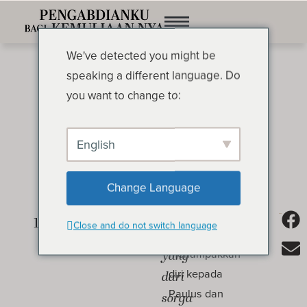
We've detected you might be
speaking a different language. Do
you want to change to:
English
Visi dan Penglihatan
OLEH OSWALD CHAMBERS
Change Language
Kepada
Ketika Yesus
Close and do not switch language
penglihatan
Kristus
menampakkan
yang
diri kepada
dari
Paulus dan
sorga