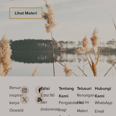
Lihat Materi
Renungan
Edisi
Tentang
Telusuri
Hubungi
inspiratif
Edisi 90
Renungan
Kami
Kami
karya
hari
Hari Ini
Pengabdianku
WhatsApp
(Indonesia)
Oswald
bagi
Materi
Email