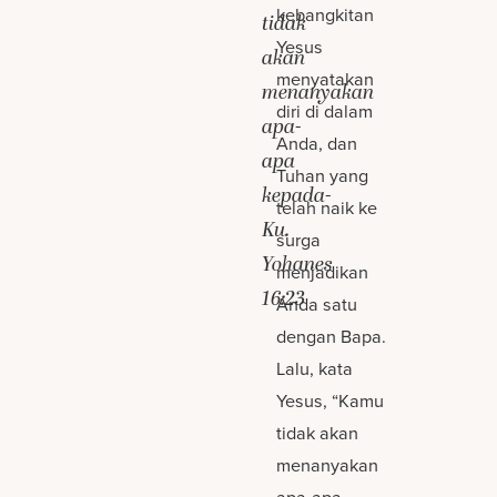
kebangkitan
tidak
Yesus
akan
menyatakan
menanyakan
diri di dalam
apa-
Anda, dan
apa
Tuhan yang
kepada-
telah naik ke
Ku.
surga
Yohanes
menjadikan
16:23
Anda satu
dengan Bapa.
Lalu, kata
Yesus, “Kamu
tidak akan
menanyakan