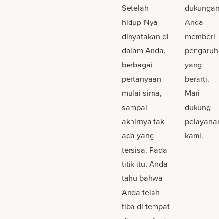
Setelah
dukunga
hidup-Nya
Anda
dinyatakan di
memberi
dalam Anda,
pengaruh
berbagai
yang
pertanyaan
berarti.
mulai sirna,
Mari
sampai
dukung
akhirnya tak
pelayana
ada yang
kami.
tersisa. Pada
titik itu, Anda
tahu bahwa
Anda telah
tiba di tempat