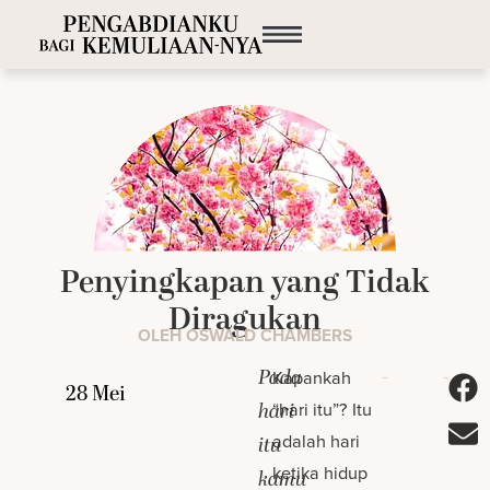
Penyingkapan yang Tidak
Diragukan
OLEH OSWALD CHAMBERS
Pada
Kapankah
“hari itu”? Itu
hari
adalah hari
itu
ketika hidup
kamu