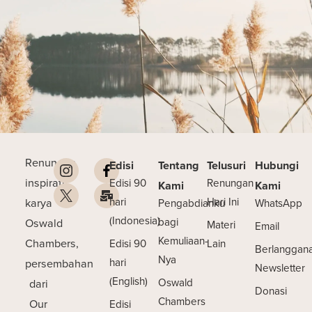
Renungan
Edisi
Tentang
Telusuri
Hubungi
inspiratif
Edisi 90
Renungan
Kami
Kami
karya
hari
Hari Ini
Pengabdianku
WhatsApp
(Indonesia)
Oswald
bagi
Materi
Email
Kemuliaan-
Chambers,
Edisi 90
Lain
Berlanggan
Nya
persembahan
hari
Newsletter
(English)
dari
Oswald
Donasi
Chambers
Our
Edisi