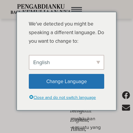
We've detected you might be
speaking a different language. Do
you want to change to:
English
“Ya, Tetapi . . .”
OLEH OSWALD CHAMBERS
Change Language
Aku
Misalkan Allah
Close and do not switch language
akan
menyuruh
Anda
mengikut
melakukan
Engkau,
sesuatu yang
Tuhan,