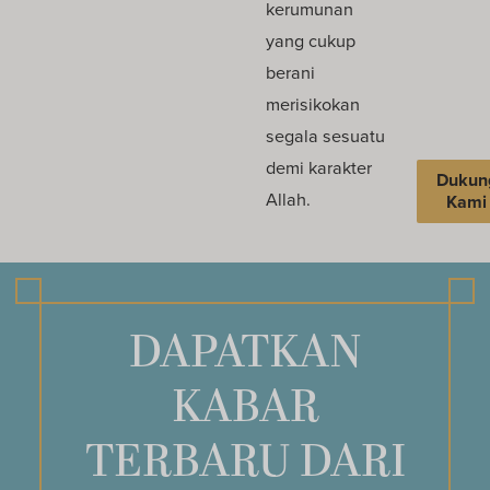
kerumunan
yang cukup
berani
merisikokan
segala sesuatu
demi karakter
Dukun
Allah.
Kami
DAPATKAN
KABAR
TERBARU DARI