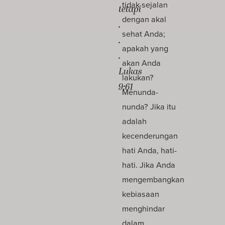
tidak sejalan
tetapi
dengan akal
.
sehat Anda;
.
apakah yang
.
akan Anda
Lukas
lakukan?
9:61
Menunda-
nunda? Jika itu
adalah
kecenderungan
hati Anda, hati-
hati. Jika Anda
mengembangkan
kebiasaan
menghindar
dalam