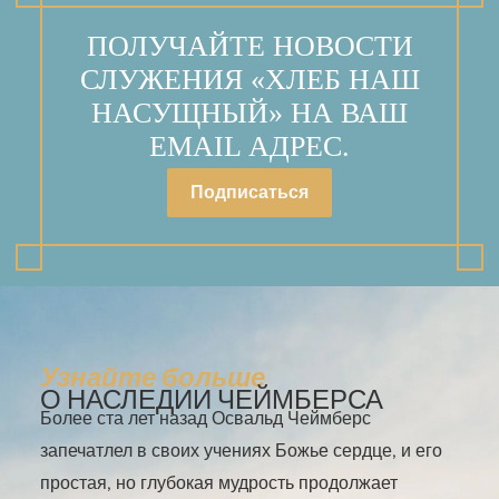
ПОЛУЧАЙТЕ НОВОСТИ
СЛУЖЕНИЯ «ХЛЕБ НАШ
НАСУЩНЫЙ» НА ВАШ
EMAIL АДРЕС.
Подписаться
Узнайте больше
О НАСЛЕДИИ ЧЕЙМБЕРСА
Более ста лет назад Освальд Чеймберс
запечатлел в своих учениях Божье сердце, и его
простая, но глубокая мудрость продолжает