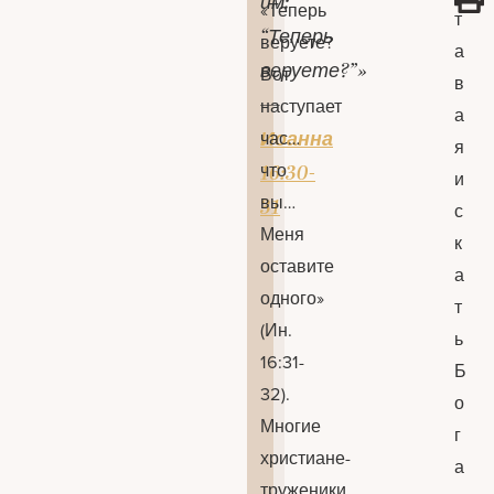
им:
«Теперь
т
“Теперь
веруете?
а
веруете?”»
Вот
в
—
наступает
а
Иоанна
час…
я
что
16:30-
и
вы…
31
с
Меня
к
оставите
а
одного»
т
(Ин.
ь
16:31-
Б
32).
о
Многие
г
христиане-
а
труженики