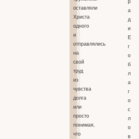
р
оставляли
а
Христа
д
одного
и
и
Е
отправлялись
г
на
о
свой
б
труд
л
из
а
чувства
г
долга
о
или
с
просто
л
понимая,
о
что
в