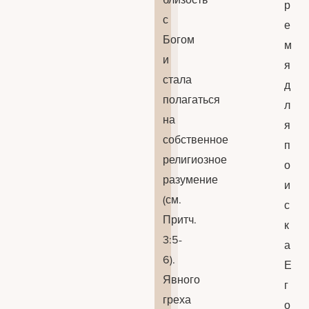
р
с
е
Богом
м
и
я
стала
д
полагаться
л
на
я
собственное
п
религиозное
о
разумение
и
(см.
с
Притч.
к
3:5-
а
6).
Е
Явного
г
греха
о