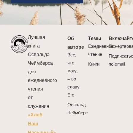
Лучшая
Об
Темы
Включайт
книга
Ежедневное
Пожертвов
авторе
Освальда
чтение
Все,
Подписать
Чеймберса
что
Книги
по email
могу,
для
– во
ежедневного
славу
чтения
Его
от
Освальд
служения
Чеймберс
«Хлеб
Наш
Насущный».