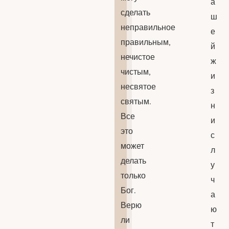
а
сделать
ш
неправильное
е
правильным,
й
нечистое
ж
чистым,
и
несвятое
з
святым.
н
Все
и
это
с
может
л
делать
у
только
ч
Бог.
а
Верю
ю
ли
т