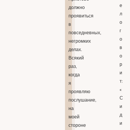
е
должно
л
проявиться
о
в
г
повседневных,
о
негромких
в
делах.
о
Всякий
р
раз,
и
когда
т:
я
«
проявляю
С
послушание,
и
на
д
моей
и
стороне