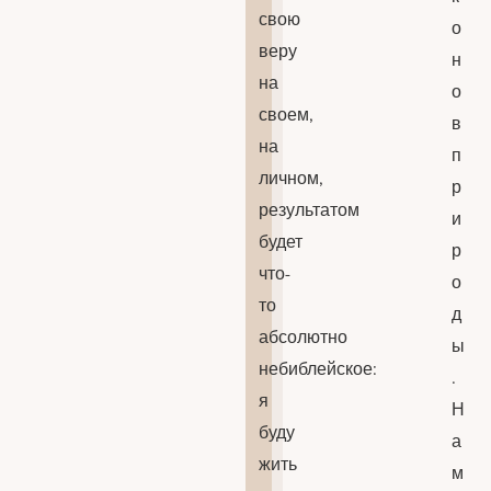
свою
о
веру
н
на
о
своем,
в
на
п
личном,
р
результатом
и
будет
р
что-
о
то
д
абсолютно
ы
небиблейское:
.
я
Н
буду
а
жить
м