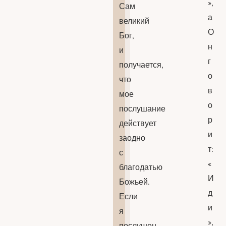
»,
Сам
а
великий
О
Бог,
н
и
г
получается,
о
что
в
мое
о
послушание
р
действует
и
заодно
т:
с
«
благодатью
И
Божьей.
д
Если
и
я
»,
послушен,