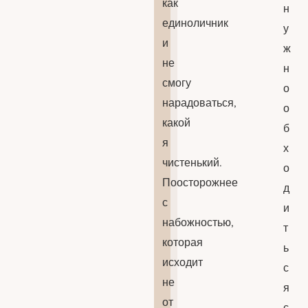
как
н
единоличник
у
и
ж
не
н
смогу
о
нарадоваться,
о
какой
б
я
х
чистенький.
о
Поосторожнее
д
с
и
набожностью,
т
которая
ь
исходит
с
не
я
от
с