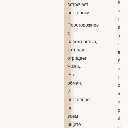
К
встречает
о
восторгом.
г
Поосторожнее
д
с
а
набожностью,
т
которая
е
отрицает
л
жизнь.
о
Это
г
обман.
о
И
в
постоянно
о
во
р
всем
и
ищите
т: