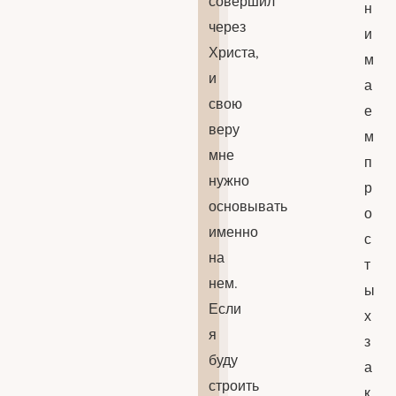
совершил
н
через
и
Христа,
м
и
а
свою
е
веру
м
мне
п
нужно
р
основывать
о
именно
с
на
т
нем.
ы
Если
х
я
з
буду
а
строить
к