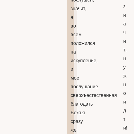
з
значит,
н
я
а
во
ч
всем
и
положился
т,
на
н
искупление,
у
и
ж
мое
н
послушание
о
сверхъестественная
и
благодать
д
Божья
т
сразу
и!
же