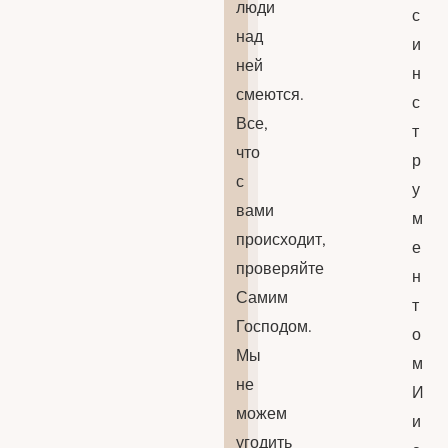
люди
с
над
и
ней
н
смеются.
с
Все,
т
что
р
с
у
вами
м
происходит,
е
проверяйте
н
Самим
т
Господом.
о
Мы
м
не
И
можем
и
угодить