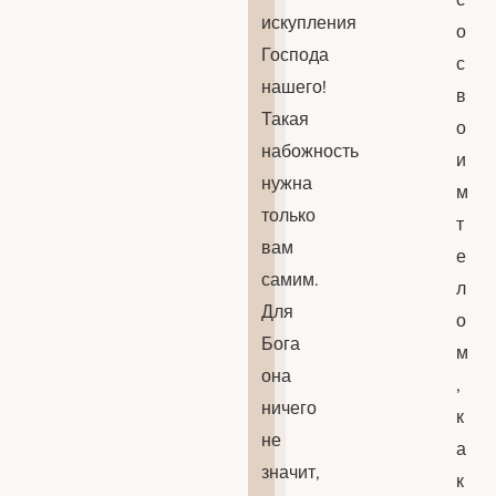
искупления
о
Господа
с
нашего!
в
Такая
о
набожность
и
нужна
м
только
т
вам
е
самим.
л
Для
о
Бога
м
она
,
ничего
к
не
а
значит,
к