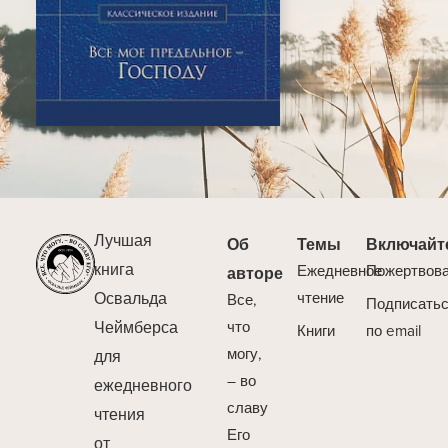
Лучшая
Об
Темы
Включайт
книга
Ежедневное
Пожертвов
авторе
Освальда
чтение
Все,
Подписать
Чеймберса
что
Книги
по email
могу,
для
– во
ежедневного
славу
чтения
Его
от