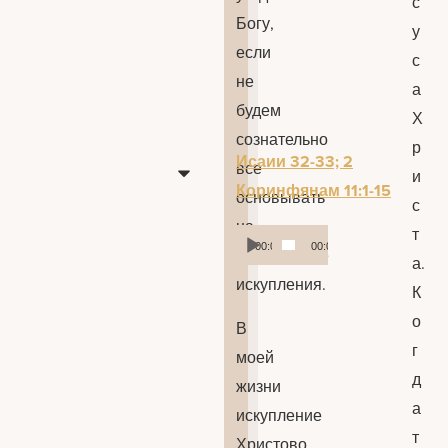
с
Богу,
у
если
с
не
а
будем
Х
сознательно
р
Исаии 32-33; 2
все
и
Коринфянам 11:1-15
основывать
с
на
т
Аудиоплеер
00:00
00:00
фундаменте
а.
искупления.
К
о
В
г
моей
д
жизни
а
искупление
т
Христово