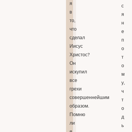
я
с
в
я
то,
н
что
е
сделал
п
Иисус
о
Христос?
т
Он
о
искупил
м
все
у,
грехи
ч
совершеннейшим
т
образом.
о
Помню
д
ли
ь
я