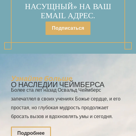
НАСУЩНЫЙ» НА ВАШ
EMAIL АДРЕС.
Подписаться
Узнайте больше
О НАСЛЕДИИ ЧЕЙМБЕРСА
Более ста лет назад Освальд Чеймберс
запечатлел в своих учениях Божье сердце, и его
простая, но глубокая мудрость продолжает
бросать вызов и вдохновлять умы и сегодня.
Подробнее