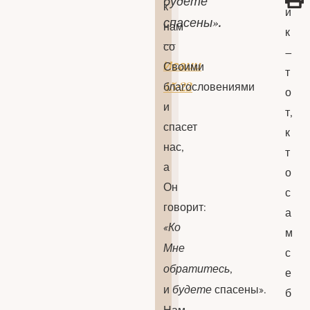
будете
к
и
спасены».
нам
к
—
со
–
Исаии
Своими
т
45:22
благословениями
о
и
т,
спасет
к
нас,
т
а
о
Он
с
говорит:
а
«Ко
м
Мне
с
обратитесь
,
е
и
будете
спасены».
б
Нам