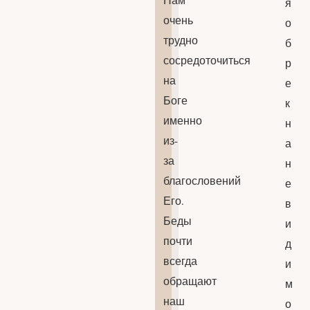
я
очень
о
трудно
б
сосредоточиться
р
на
е
Боге
к
именно
н
из-
а
за
н
благословений
е
Его.
в
Беды
и
почти
д
всегда
и
обращают
м
наш
о