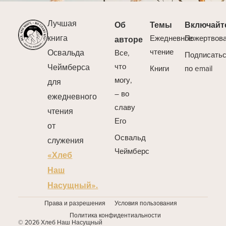
Лучшая
Об
Темы
Включайт
книга
Ежедневное
Пожертвов
авторе
Освальда
чтение
Все,
Подписать
Чеймберса
что
Книги
по email
могу,
для
– во
ежедневного
славу
чтения
Его
от
Освальд
служения
Чеймберс
«Хлеб
Наш
Насущный».
Права и разрешения
Условия пользования
Политика конфидентиальности
© 2026 Хлеб Наш Насущный