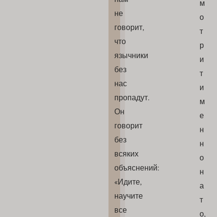
м
не
о
говорит,
т
что
р
язычники
и
без
т
нас
и
пропадут.
м
Он
е
говорит
н
без
н
всяких
о
объяснений:
н
«Идите,
а
научите
т
все
о,