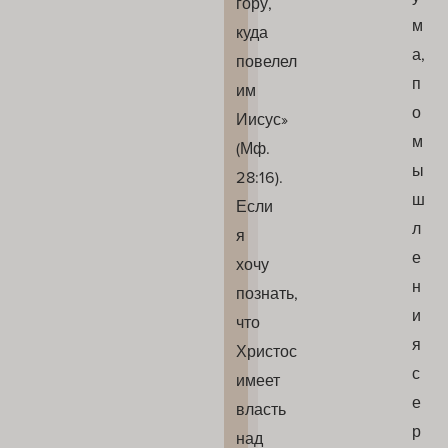
гору,
м
куда
а,
повелел
п
им
о
Иисус»
м
(Мф.
ы
28:16).
ш
Если
л
я
е
хочу
н
познать,
и
что
я
Христос
с
имеет
е
власть
р
над