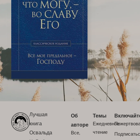
Лучшая
Об
Темы
Включайт
книга
Ежедневное
Пожертвов
авторе
Освальда
чтение
Все,
Подписать