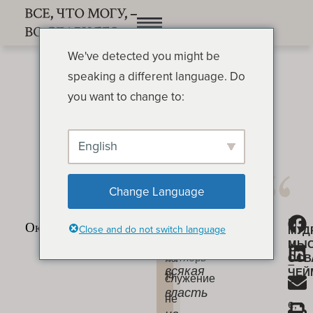
We've detected you might be
speaking a different language. Do
you want to change to:
English
Суть миссионерства
ОСВАЛЬД ЧЕЙМБЕРС
Change Language
Миссионер
М
«Дана
Суть
Close and do not switch language
МУД
отправляется
ы
МЫ
миссионерства
Мне
на
Октябрь
ОСВ
–
всякая
ЧЕЙ
14
служение
т
власть
не
е,