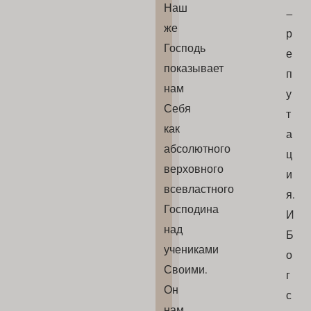
Наш
–
же
р
Господь
е
показывает
п
нам
у
Себя
т
как
а
абсолютного
ц
верховного
и
всевластного
я.
Господина
И
над
Б
учениками
о
Своими.
г
Он
с
нам