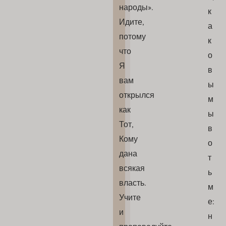
народы».
к
Идите,
а
потому
к
что
о
Я
в
вам
ы
открылся
м
как
ы
Тот,
в
Кому
о
дана
т
всякая
ь
власть.
м
Учите
е:
и
н