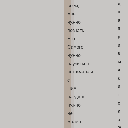
д
всем,
ц
мне
а,
нужно
п
познать
р
Его
и
Самого,
в
нужно
ы
научиться
ч
встречаться
к
с
и
Ним
т
наедине,
е
нужно
л
не
а.
жалеть
Э