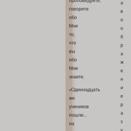
проповедуйте,
а
говорите
в
обо
о
Мне
о
то,
б
что
р
вы
а
обо
ж
Мне
е
знаете.
н
и
«Одиннадцать
е
же
р
учеников
а
пошли…
з
на
у