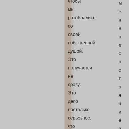
чтобы
м
мы
е
разобрались
н
со
н
своей
о
собственной
е
душой.
с
Это
о
получается
с
не
т
сразу.
о
Это
я
дело
н
настолько
и
серьезное,
е
что
в