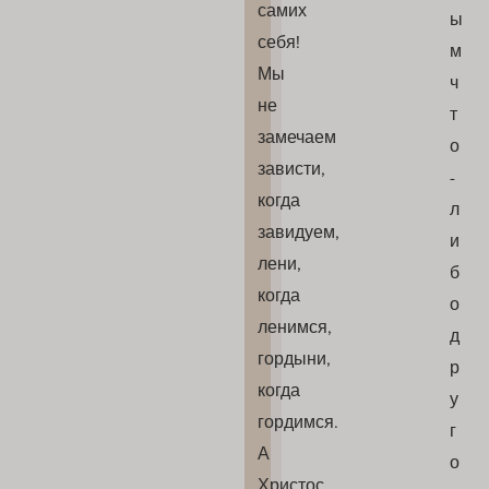
самих
ы
себя!
м
Мы
ч
не
т
замечаем
о
зависти,
-
когда
л
завидуем,
и
лени,
б
когда
о
ленимся,
д
гордыни,
р
когда
у
гордимся.
г
А
о
Христос