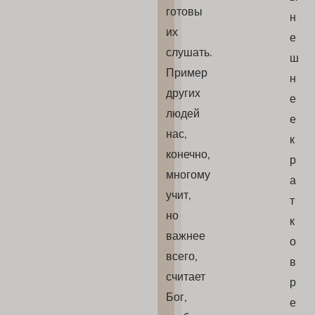
готовы
н
их
е
слушать.
ш
Пример
н
других
е
людей
е
нас,
к
конечно,
р
многому
а
учит,
т
но
к
важнее
о
всего,
в
считает
р
Бог,
е