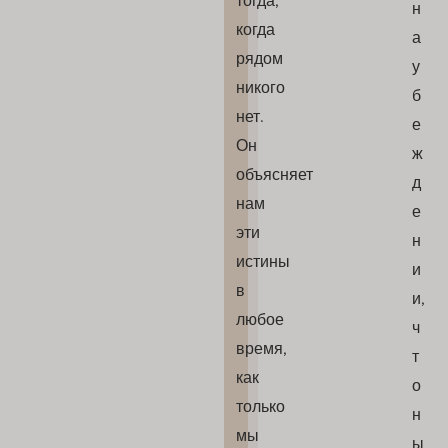
тогда,
н
когда
а
рядом
у
никого
б
нет.
е
Он
ж
объясняет
д
нам
е
эти
н
истины
и
в
и,
любое
ч
время,
т
как
о
только
н
мы
ы