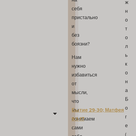
ж
себя
н
пристально
о
и
т
без
о
боязни?
л
ь
Нам
к
нужно
о
избавиться
н
от
а
мысли,
Б
что
о
мы
Бытие 29-30; Матфея
г
понимаем
9:1-17
е
сами
(