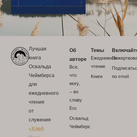
Лучшая
Об
Темы
Включайт
книга
Ежедневное
Пожертвов
авторе
Освальда
чтение
Все,
Подписать
Чеймберса
что
Книги
по email
могу,
для
– во
ежедневного
славу
чтения
Его
от
Освальд
служения
Чеймберс
«Хлеб