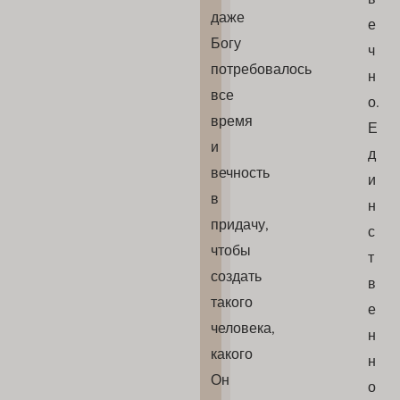
даже
е
Богу
ч
потребовалось
н
все
о.
время
Е
и
д
вечность
и
в
н
придачу,
с
чтобы
т
создать
в
такого
е
человека,
н
какого
н
Он
о