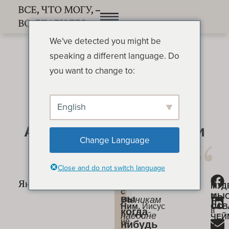
We've detected you might be
speaking a different language. Do
you want to change to:
English
А вы когда-нибудь были
Change Language
наедине с Богом? (1)
ОСВАЛЬД ЧЕЙМБЕРС
Close and do not switch language
Наедине
Ц
«А
А
МУД
с
и
МЫ
вы
ученикам
Ним.
Иисус
ОСВ
в
когда-
наедине
ЧЕЙ
не
нибудь
и