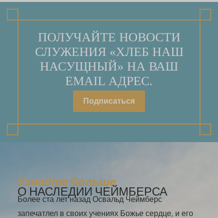
ПОЛУЧАЙТЕ НОВОСТИ
СЛУЖЕНИЯ «ХЛЕБ НАШ
НАСУЩНЫЙ» НА ВАШ
EMAIL АДРЕС.
Подписаться
Узнайте больше
О НАСЛЕДИИ ЧЕЙМБЕРСА
Более ста лет назад Освальд Чеймберс
запечатлел в своих учениях Божье сердце, и его