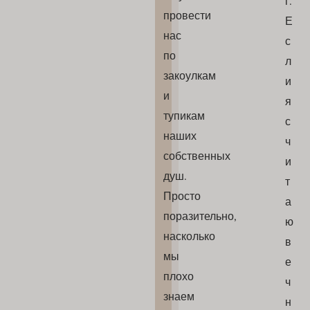
г.
провести
Е
нас
с
по
л
закоулкам
и
и
я
тупикам
с
наших
ч
собственных
и
душ.
т
Просто
а
поразительно,
ю
насколько
в
мы
е
плохо
ч
знаем
н