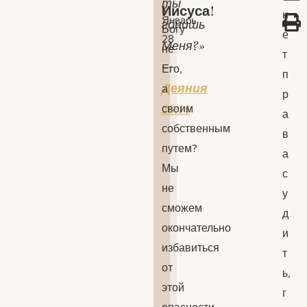
ты
к
Иисуса!
н
Январь
гонишь
Богу
е
28
Меня?»
не
т
—
Его,
п
Деяния
а
р
своим
26:14
а
собственным
в
путем?
а
Мы
с
не
у
сможем
д
окончательно
и
избавиться
т
от
ь,
этой
г