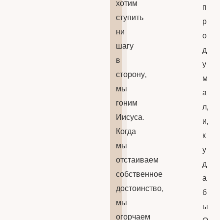
хотим
п
ступить
р
ни
о
шагу
д
в
у
сторону,
м
мы
а
гоним
л,
Иисуса.
и,
Когда
к
мы
у
отстаиваем
д
собственное
а
достоинство,
б
мы
ы
огорчаем