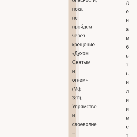
опасности,
д
пока
е
не
н
пройдем
а
через
м
крещение
б
«Духом
ы
Святым
т
и
ь,
огнем»
и
(Мф.
л
3:11).
и
Упрямство
и
и
м
своеволие
е
–
т