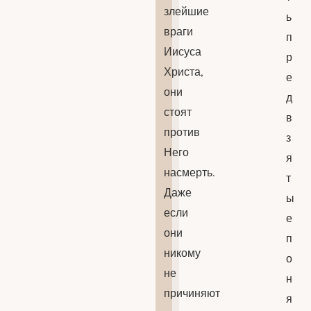
злейшие
ь
враги
п
Иисуса
р
Христа,
е
они
д
стоят
в
против
з
Него
я
насмерть.
т
Даже
ы
если
е
они
п
никому
о
не
н
причиняют
я