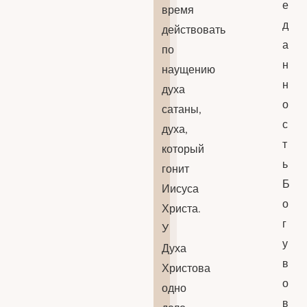
е
время
д
действовать
а
по
н
наущению
н
духа
о
сатаны,
с
духа,
т
который
ь
гонит
Б
Иисуса
о
Христа.
г
У
у
Духа
в
Христова
о
одно
в