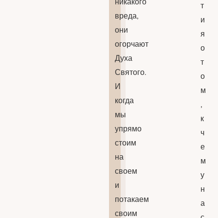
никакого
т
вреда,
и
они
я
огорчают
о
Духа
т
Святого.
о
И
м
когда
,
мы
к
упрямо
ч
стоим
е
на
м
своем
у
и
н
потакаем
а
своим
с