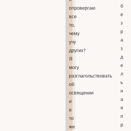
б
опровергаю
е
все
з
то,
р
чему
а
учу
з
других?
д
Я
е
могу
л
разглагольствовать
ь
об
н
освящении
а
и
я
в
п
то
р
же