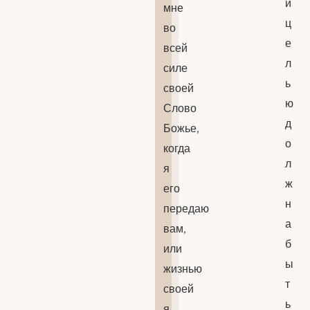
й
мне
ц
во
е
всей
л
силе
ь
своей
ю
Слово
д
Божье,
о
когда
л
я
ж
его
н
передаю
а
вам,
б
или
ы
жизнью
т
своей
ь
я