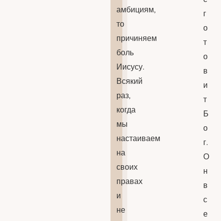
амбициям,
г
то
о
причиняем
т
боль
о
Иисусу.
в
Всякий
и
раз,
т
когда
Б
мы
о
настаиваем
г.
на
О
своих
н
правах
в
и
с
не
е