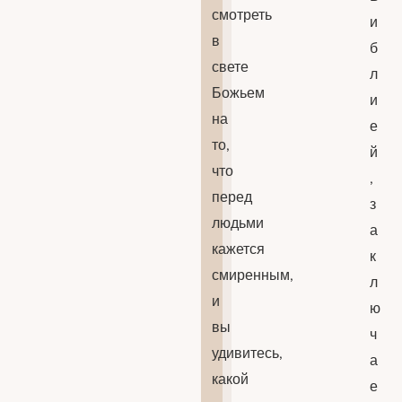
смотреть
и
в
б
свете
л
Божьем
и
на
е
то,
й
что
,
перед
з
людьми
а
кажется
к
смиренным,
л
и
ю
вы
ч
удивитесь,
а
какой
е