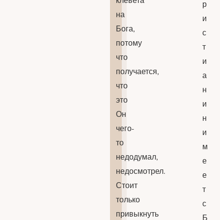
клевета
р
на
и
Бога,
с
потому
т
что
и
получается,
а
что
н
это
и
Он
н
чего-
и
то
м
недодумал,
е
недосмотрел.
е
Стоит
т
только
с
привыкнуть
Б