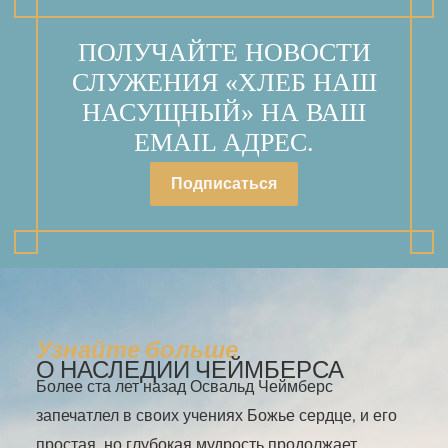
ПОЛУЧАЙТЕ НОВОСТИ
СЛУЖЕНИЯ «ХЛЕБ НАШ
НАСУЩНЫЙ» НА ВАШ
EMAIL АДРЕС.
Подписаться
Узнайте больше
О НАСЛЕДИИ ЧЕЙМБЕРСА
Более ста лет назад Освальд Чеймберс
запечатлел в своих учениях Божье сердце, и его
простая, но глубокая мудрость продолжает