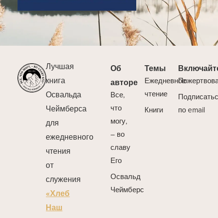
Лучшая
Об
Темы
Включайт
книга
Ежедневное
Пожертвов
авторе
Освальда
чтение
Все,
Подписать
Чеймберса
что
Книги
по email
могу,
для
– во
ежедневного
славу
чтения
Его
от
Освальд
служения
Чеймберс
«Хлеб
Наш