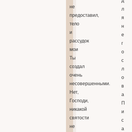
д
не
л
предоставил,
я
тело
н
и
е
рассудок
г
мои
о
Ты
с
создал
л
очень
о
несовершенными.
в
Нет,
а
Господи,
П
никакой
и
святости
с
не
а