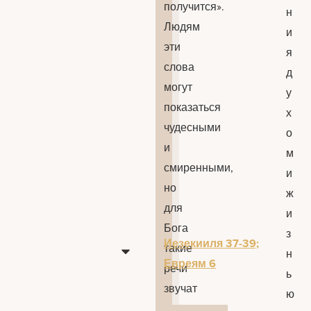
получится».
н
Людям
и
эти
я
слова
д
могут
у
показаться
х
чудесными
о
и
м
смиренными,
и
но
ж
для
и
Бога
з
Иезекииля 37-39;
такие
н
Евреям 6
речи
ь
звучат
ю
вызывающе.