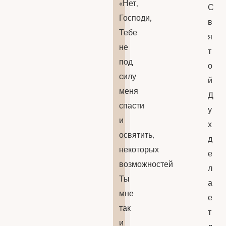
«Нет,
С
Господи,
в
Тебе
я
не
т
под
о
силу
й
меня
Д
спасти
у
и
х
освятить,
д
некоторых
е
возможностей
л
Ты
а
мне
е
так
т
и