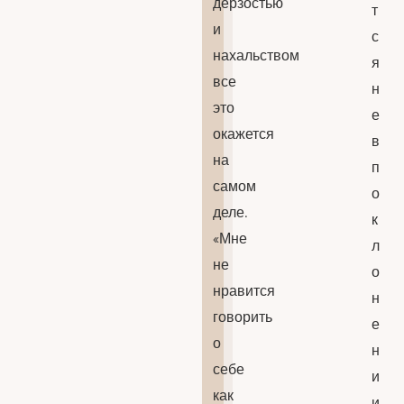
дерзостью
т
и
с
нахальством
я
все
н
это
е
окажется
в
на
п
самом
о
деле.
к
«Мне
л
не
о
нравится
н
говорить
е
о
н
себе
и
как
и