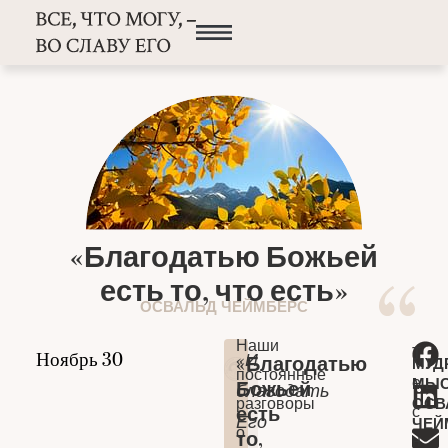
«Благодатью Божьей
есть то, что есть»
ОСВАЛЬД ЧЕЙМБЕРС
Наши
Т
«И
«Благодатью
МУД
постоянные
е
МЫ
Божьей
благодать
разговоры
ОСВ
с
есть
Его
ЧЕЙ
о
то,
н