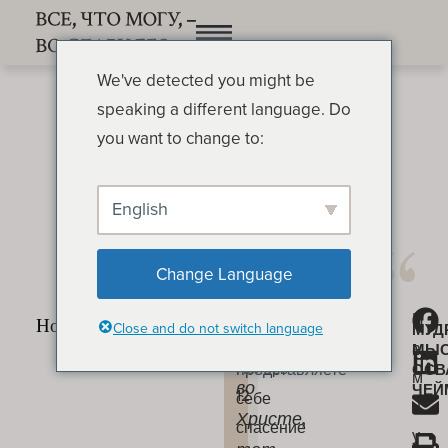
We've detected you might be
speaking a different language. Do
you want to change to:
English
Преображенная жизнь
ОСВАЛЬД ЧЕЙМБЕРС
Change Language
Как
Н
«Итак,
Преображенная
Close and do not switch language
МУД
вы
а
МЫ
жизнь
кто
представляете
Ноябрь
ОСВ
м
во
ЧЕЙ
12
себе
н
Христе,
спасение
у