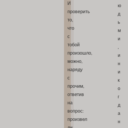
И
ю
проверить
д
то,
ь
что
м
с
и
тобой
,
произошло,
и
можно,
н
наряду
и
с
к
прочим,
о
ответив
г
на
д
вопрос:
а
произвел
н
ли