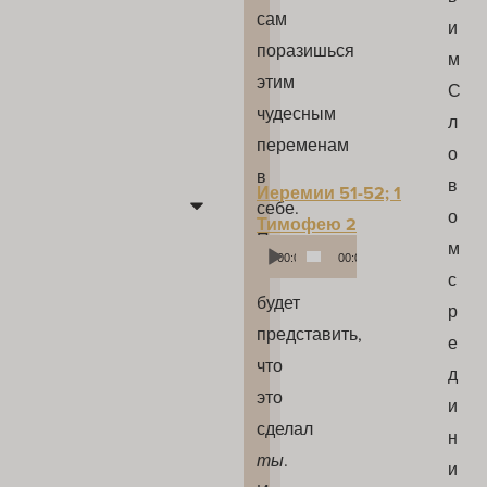
сам
и
поразишься
м
этим
С
чудесным
л
переменам
о
в
в
Иеремии 51-52; 1
себе.
о
Тимофею 2
Просто
м
Аудиоплеер
00:00
00:00
невозможно
с
будет
р
представить,
е
что
д
это
и
сделал
н
ты
.
и