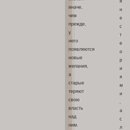
я
иначе,
н
чем
е
прежде,
с
у
т
него
е
появляются
о
новые
р
желания,
и
а
я
старые
м
теряют
и
свою
,
власть
а
над
с
ним.
л