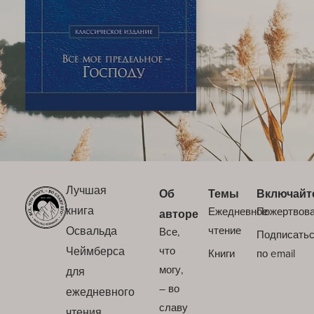
Лучшая
Об
Темы
Включайт
книга
Ежедневное
Пожертвов
авторе
Освальда
чтение
Все,
Подписать
Чеймберса
что
Книги
по email
могу,
для
– во
ежедневного
славу
чтения