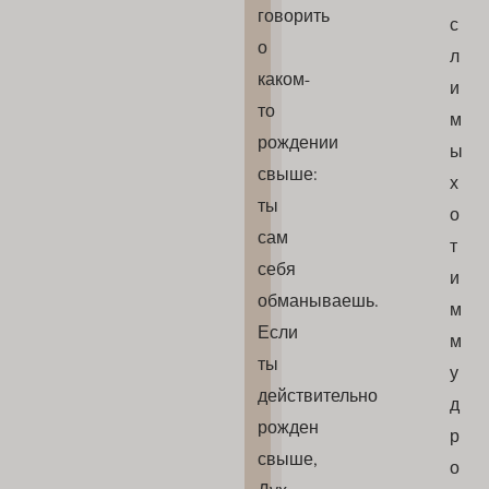
говорить
с
о
л
каком-
и
то
м
рождении
ы
свыше:
х
ты
о
сам
т
себя
и
обманываешь.
м
Если
м
ты
у
действительно
д
рожден
р
свыше,
о