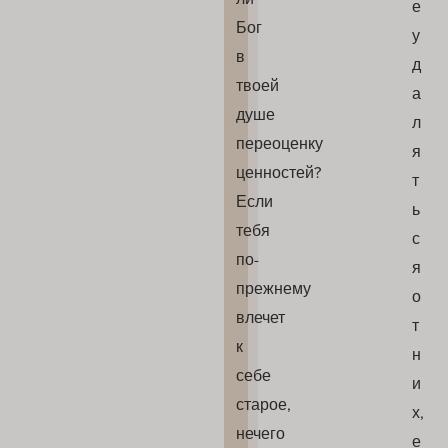
е
Бог
у
в
д
твоей
а
душе
л
переоценку
я
ценностей?
т
Если
ь
тебя
с
по-
я
прежнему
о
влечет
т
к
н
себе
и
старое,
х,
нечего
е