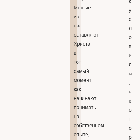
к
Многие
у
из
с
нас
л
оставляют
о
Христа
в
в
и
тот
я
самый
м
момент,
,
как
в
начинают
к
понимать
о
на
т
собственном
о
опыте,
р