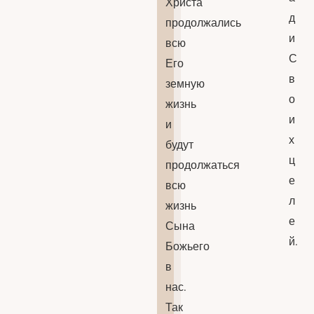
Христа
д
продолжались
и
всю
С
Его
в
земную
о
жизнь
и
и
х
будут
ц
продолжаться
е
всю
л
жизнь
е
Сына
й.
Божьего
в
нас.
Так