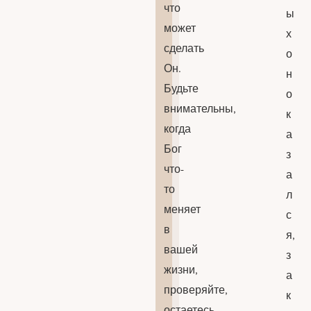
что
ы
может
х
сделать
о
Он.
н
Будьте
о
внимательны,
к
когда
а
Бог
з
что-
а
то
л
меняет
с
в
я,
вашей
з
жизни,
а
проверяйте,
к
остаетесь