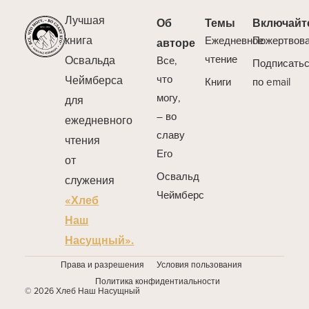
Лучшая
Об
Темы
Включайт
книга
Ежедневное
Пожертвов
авторе
Освальда
чтение
Все,
Подписать
Чеймберса
что
Книги
по email
могу,
для
– во
ежедневного
славу
чтения
Его
от
Освальд
служения
Чеймберс
«Хлеб
Наш
Насущный».
Права и разрешения
Условия пользования
Политика конфидентиальности
© 2026 Хлеб Наш Насущный