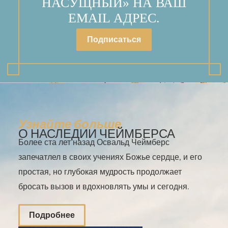
НАСУЩНЫЙ» НА ВАШ
EMAIL АДРЕС.
Подписаться
Узнайте больше
О НАСЛЕДИИ ЧЕЙМБЕРСА
Более ста лет назад Освальд Чеймберс
запечатлел в своих учениях Божье сердце, и его
простая, но глубокая мудрость продолжает
бросать вызов и вдохновлять умы и сегодня.
Подробнее