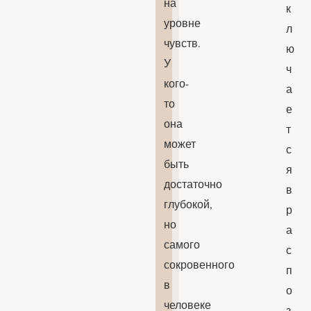
на
к
уровне
л
чувств.
ю
У
ч
кого-
а
то
е
она
т
может
с
быть
я
достаточно
в
глубокой,
р
но
а
самого
с
сокровенного
п
в
о
человеке
з