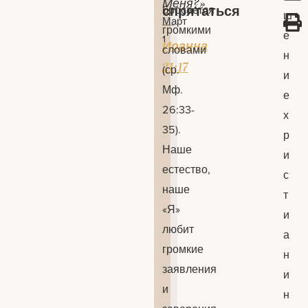
Меня?»
бросается
спрятаться
ш
Март
—
громкими
е
1
Иоанна
словами
н
21:17
(ср.
и
Мф.
е
26:33-
х
35).
р
Наше
и
естество,
с
наше
т
«Я»
и
любит
а
громкие
н
заявления
и
и
н