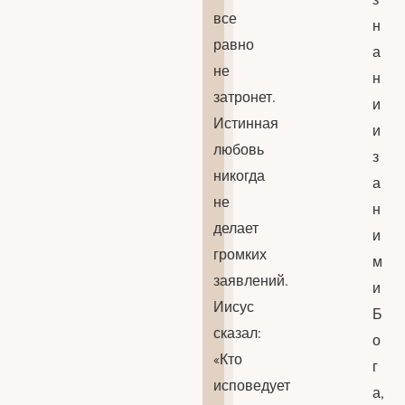
все
н
равно
а
не
н
затронет.
и
Истинная
и
любовь
з
никогда
а
не
н
делает
и
громких
м
заявлений.
и
Иисус
Б
сказал:
о
«Кто
г
исповедует
а,