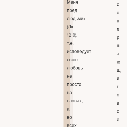
Меня
с
пред
о
людьми»
в
(Лк.
е
12:8),
р
т.е.
ш
исповедует
а
свою
ю
любовь
щ
не
е
просто
г
на
о
словах,
в
а
с
во
е
всех