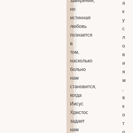
заверения,
а
но
к
истинная
у
любовь
с
познается
л
в
о
том,
в
насколько
и
больно
я
нам
м
становится,
,
когда
в
Иисус
к
Христос
о
задает
т
нам
о