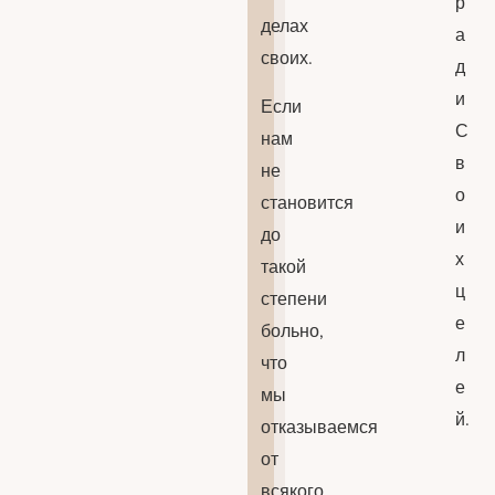
р
делах
а
своих.
д
и
Если
С
нам
в
не
о
становится
и
до
х
такой
ц
степени
е
больно,
л
что
е
мы
й.
отказываемся
от
всякого