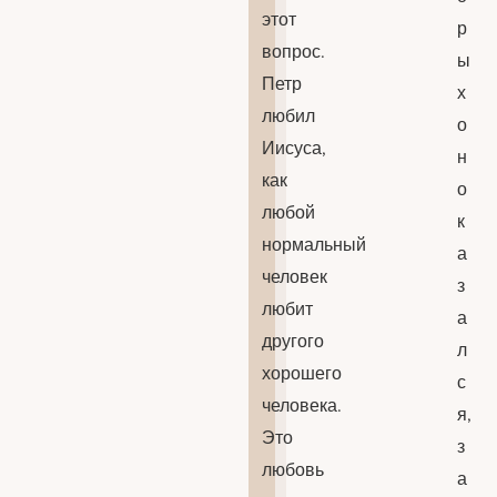
этот
р
вопрос.
ы
Петр
х
любил
о
Иисуса,
н
как
о
любой
к
нормальный
а
человек
з
любит
а
другого
л
хорошего
с
человека.
я,
Это
з
любовь
а