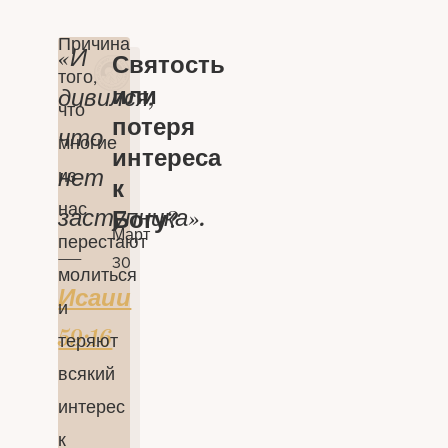
Причина
«И
Святость
того,
или
дивился,
что
потеря
что
многие
интереса
нет
из
к
нас
заступника».
Богу?
Март
перестают
—
30
молиться
Исаии
и
59:16
теряют
всякий
интерес
к