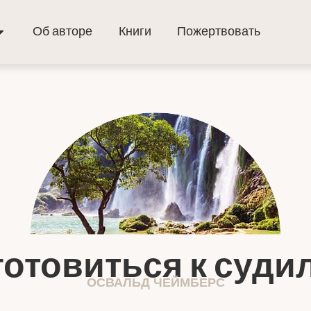
Об авторе
Книги
Пожертвовать
готовиться к суд
ОСВАЛЬД ЧЕЙМБЕРС