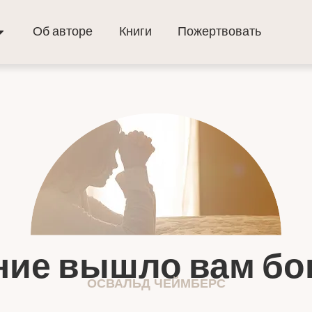
Об авторе
Книги
Пожертвовать
ние вышло вам бо
ОСВАЛЬД ЧЕЙМБЕРС