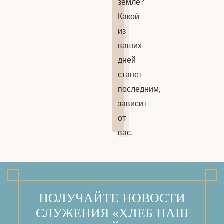
земле?
Какой
из
ваших
дней
станет
последним,
зависит
от
вас.
ПОЛУЧАЙТЕ НОВОСТИ
СЛУЖЕНИЯ «ХЛЕБ НАШ