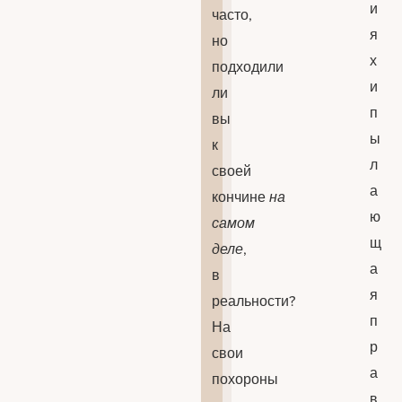
и
часто,
я
но
х
подходили
и
ли
п
вы
ы
к
л
своей
а
кончине
на
ю
самом
щ
деле
,
а
в
я
реальности?
п
На
р
свои
а
похороны
в