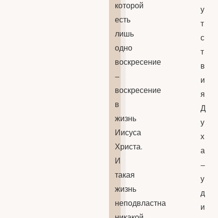
которой
у
есть
т
лишь
с
одно
т
воскресение
в
–
и
воскресение
я
в
Д
жизнь
у
Иисуса
х
Христа.
а
И
–
такая
у
жизнь
д
неподвластна
и
никакой