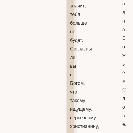
а
значит,
я
тебя
н
больше
а
не
Б
будет.
о
Согласны
ж
ли
ь
вы
е
с
м
Богом,
С
что
л
такому
о
ищущему,
в
серьезному
е.
христианину,