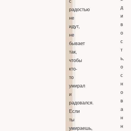
с
д
радостью
и
не
в
идут,
о
не
с
бывает
т
так,
ь,
чтобы
о
кто-
с
то
н
умирал
о
и
в
радовался.
а
Если
н
ты
н
умираешь,