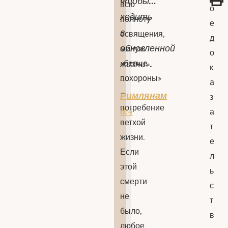
чтобы…
всю
о
ходить
полноту
е
в
освящения,
д
обновленной
минуя
о
«белые
жизни».
к
похороны»
—
а
–
Римлянам
з
погребение
6:4
а
ветхой
т
жизни.
е
Если
л
этой
ь
смерти
с
не
т
было,
в
любое