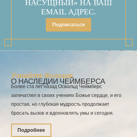
НАСУЩНЫЙ» НА ВАШ
EMAIL АДРЕС.
Подписаться
Узнайте больше
О НАСЛЕДИИ ЧЕЙМБЕРСА
Более ста лет назад Освальд Чеймберс
запечатлел в своих учениях Божье сердце, и его
простая, но глубокая мудрость продолжает
бросать вызов и вдохновлять умы и сегодня.
Подробнее