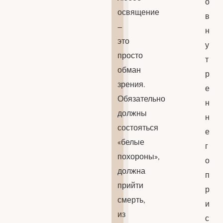
о
освящение
в
–
н
это
у
просто
т
обман
р
зрения.
е
Обязательно
н
должны
н
состояться
е
«белые
г
похороны»,
о
должна
п
прийти
р
смерть,
и
из
с