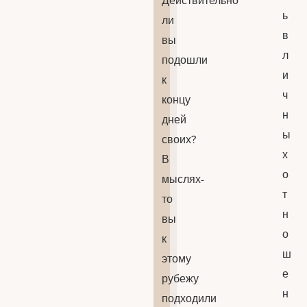
ь
ли
в
вы
л
подошли
и
к
ч
концу
н
дней
ы
своих?
х
В
о
мыслях-
т
то
н
вы
о
к
ш
этому
е
рубежу
н
подходили