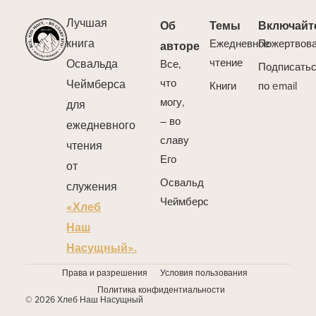
Лучшая
Об
Темы
Включайт
книга
Ежедневное
Пожертвов
авторе
Освальда
чтение
Все,
Подписать
Чеймберса
что
Книги
по email
могу,
для
– во
ежедневного
славу
чтения
Его
от
Освальд
служения
Чеймберс
«Хлеб
Наш
Насущный».
Права и разрешения
Условия пользования
Политика конфидентиальности
© 2026 Хлеб Наш Насущный