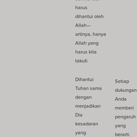
harus
dihantui oleh
Allah—
artinya, hanya
Allah yang
harus kita
takuti.
Dihantui
Setiap
Tuhan sama
dukungan
dengan
Anda
menjadikan
memberi
Dia
pengaruh
kesadaran
yang
yang
berarti.