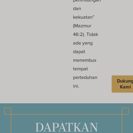
dan
kekuatan”
(Mazmur
46:2). Tidak
ada yang
dapat
menembus
tempat
perteduhan
Dukun
ini.
Kami
DAPATKAN