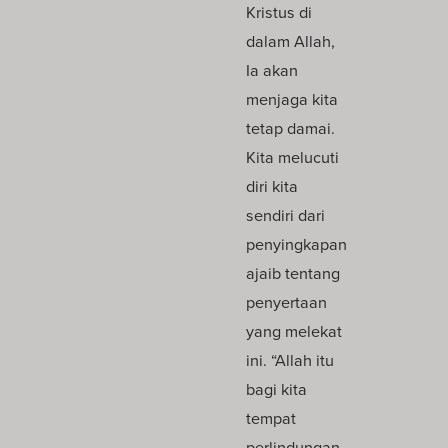
Kristus di
dalam Allah,
Ia akan
menjaga kita
tetap damai.
Kita melucuti
diri kita
sendiri dari
penyingkapan
ajaib tentang
penyertaan
yang melekat
ini. “Allah itu
bagi kita
tempat
perlindungan