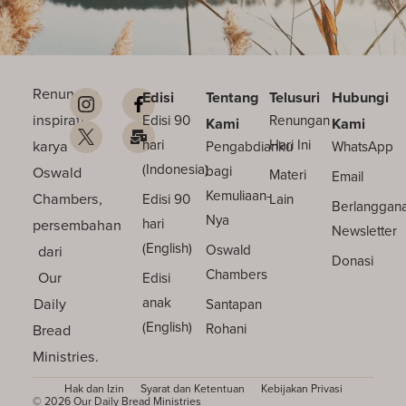
Renungan
Edisi
Tentang
Telusuri
Hubungi
inspiratif
Edisi 90
Renungan
Kami
Kami
karya
hari
Hari Ini
Pengabdianku
WhatsApp
(Indonesia)
Oswald
bagi
Materi
Email
Kemuliaan-
Chambers,
Edisi 90
Lain
Berlanggan
Nya
persembahan
hari
Newsletter
(English)
dari
Oswald
Donasi
Chambers
Our
Edisi
Daily
anak
Santapan
(English)
Bread
Rohani
Ministries.
Hak dan Izin
Syarat dan Ketentuan
Kebijakan Privasi
© 2026 Our Daily Bread Ministries