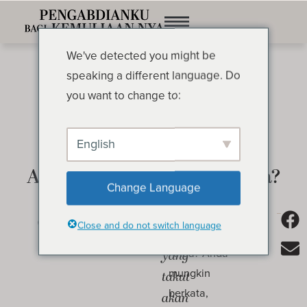
We've detected you might be
speaking a different language. Do
you want to change to:
English
Apa yang Menghantui Anda?
OLEH OSWALD CHAMBERS
Change Language
Siapakah
Apa yang
Close and do not switch language
menghantui
orang
Anda? Anda
yang
mungkin
takut
berkata,
akan