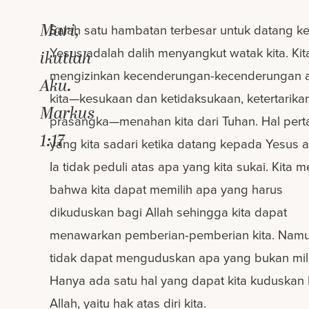
Mari,
Salah satu hambatan terbesar untuk datang k
Yesus adalah dalih menyangkut watak kita. Kit
ikutlah
mengizinkan kecenderungan-kecenderungan 
Aku.
kita—kesukaan dan ketidaksukaan, ketertarika
Markus
prasangka—menahan kita dari Tuhan. Hal per
1:17
yang kita sadari ketika datang kepada Yesus 
Ia tidak peduli atas apa yang kita sukai. Kita m
bahwa kita dapat memilih apa yang harus
dikuduskan bagi Allah sehingga kita dapat
menawarkan pemberian-pemberian kita. Namun
tidak dapat menguduskan apa yang bukan milik
Hanya ada satu hal yang dapat kita kuduskan 
Allah, yaitu hak atas diri kita.