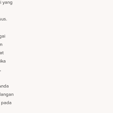
i yang
sus.
gai
am
at
ika
,
 Anda
dangan
l pada