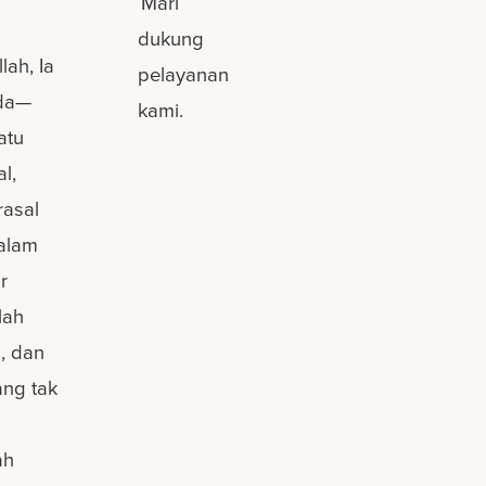
Mari
dukung
lah, Ia
pelayanan
nda—
kami.
atu
l,
rasal
Dalam
r
lah
, dan
ang tak
ah