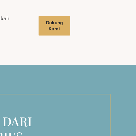
ukah
Dukung
Kami
 DARI