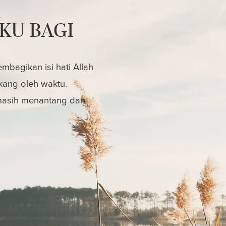
t
KU BAGI
bagikan isi hati Allah
kang oleh waktu.
 masih menantang dan