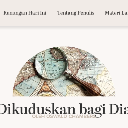
Renungan Hari Ini
Tentang Penulis
Materi La
Dikuduskan bagi Di
OLEH OSWALD CHAMBERS