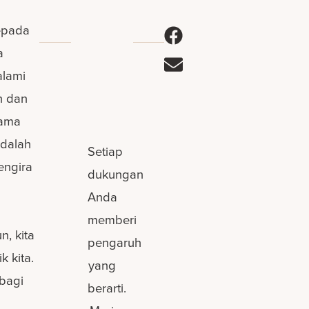
epada
a
alami
n dan
tama
adalah
Setiap
engira
dukungan
Anda
memberi
, kita
pengaruh
 kita.
yang
bagi
berarti.