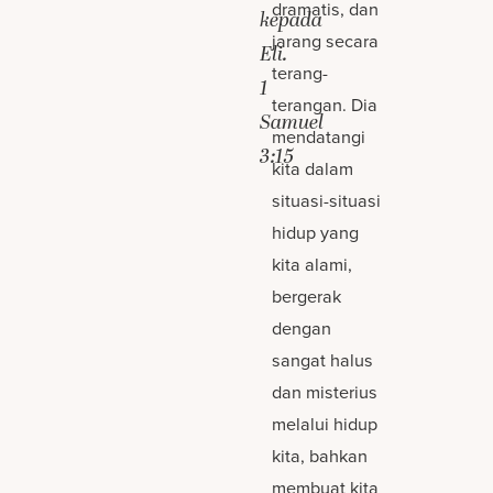
dramatis, dan
kepada
jarang secara
Eli.
terang-
1
terangan. Dia
Samuel
mendatangi
3:15
kita dalam
situasi-situasi
hidup yang
kita alami,
bergerak
dengan
sangat halus
dan misterius
melalui hidup
kita, bahkan
membuat kita