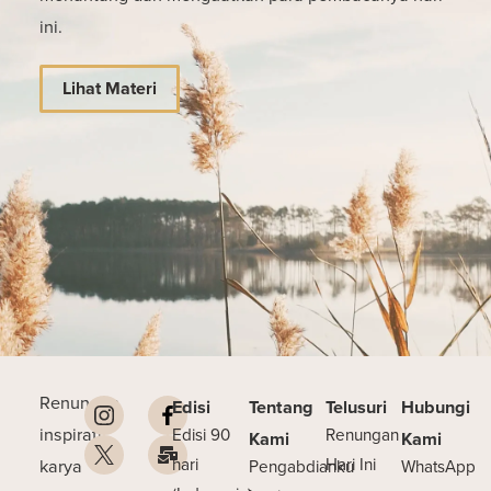
ini.
Lihat Materi
Renungan
Edisi
Tentang
Telusuri
Hubungi
inspiratif
Edisi 90
Renungan
Kami
Kami
karya
hari
Hari Ini
Pengabdianku
WhatsApp