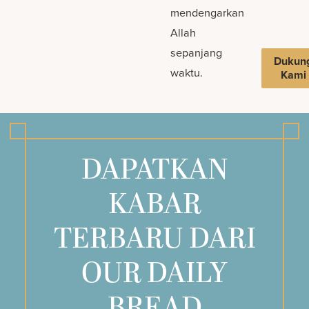
mendengarkan
Allah
sepanjang
Dukun
waktu.
Kami
DAPATKAN
KABAR
TERBARU DARI
OUR DAILY
BREAD