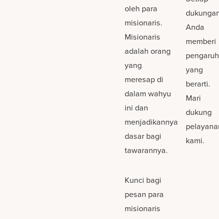
oleh para
dukunga
misionaris.
Anda
Misionaris
memberi
adalah orang
pengaruh
yang
yang
meresap di
berarti.
dalam wahyu
Mari
ini dan
dukung
menjadikannya
pelayana
dasar bagi
kami.
tawarannya.
Kunci bagi
pesan para
misionaris