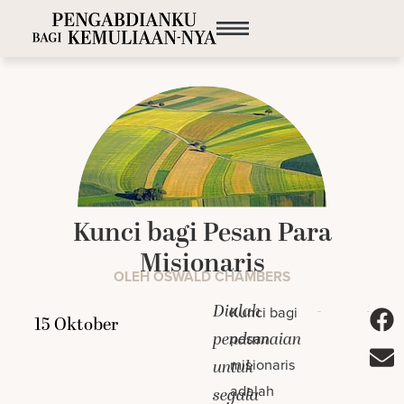
Kunci bagi Pesan Para
Misionaris
OLEH OSWALD CHAMBERS
Dialah
Kunci bagi
pendamaian
pesan
misionaris
untuk
adalah
segala