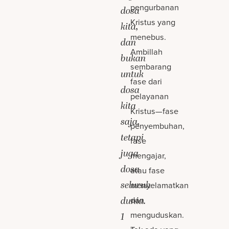
pengurbanan
dosa
Kristus yang
kita,
menebus.
dan
Ambillah
bukan
sembarang
untuk
fase dari
dosa
pelayanan
kita
Kristus—fase
saja,
penyembuhan,
tetapi
fase
juga
mengajar,
dosa
atau fase
seluruh
menyelamatkan
dan
dunia.
menguduskan.
1