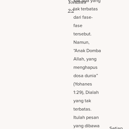
Tak ada yang
Yohanes
tak terbatas
2:2
dari fase-
fase
tersebut.
Namun,
“Anak Domba
Allah, yang
menghapus
dosa dunia”
(Yohanes
1:29), Dialah
yang tak
terbatas.
Itulah pesan
yang dibawa
Setiap