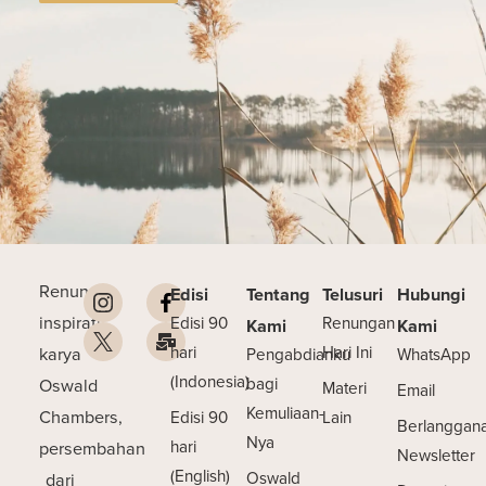
Renungan
Edisi
Tentang
Telusuri
Hubungi
inspiratif
Edisi 90
Renungan
Kami
Kami
karya
hari
Hari Ini
Pengabdianku
WhatsApp
(Indonesia)
Oswald
bagi
Materi
Email
Kemuliaan-
Chambers,
Edisi 90
Lain
Berlanggan
Nya
persembahan
hari
Newsletter
(English)
dari
Oswald