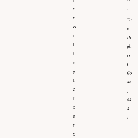
.
e
d
Th
w
e
i
Hi
t
gh
h
es
m
t
y
Go
L
od
o
,
r
54
d
8
a
L
n
d