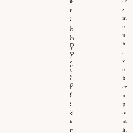
ar
b
s
s
n
e
m
’
i
e
t
n
n
i
m
h
m
y
a
m
F
v
a
a
e
t
t
b
u
h
ee
r
e
n
e
r
p
a
’
oi
d
s
nt
u
h
in
l