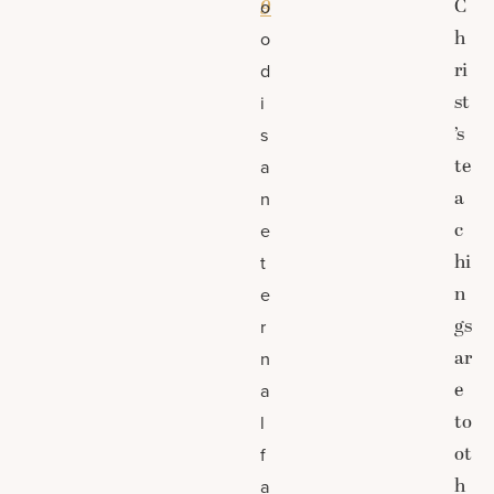
C
9
o
h
o
ri
d
st
i
’s
s
te
a
a
n
c
e
hi
t
n
e
gs
r
ar
n
e
a
to
l
ot
f
h
a