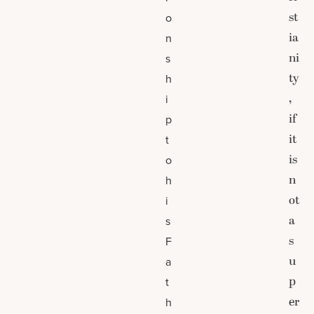
st
o
ia
n
ni
s
ty
h
,
i
if
p
it
t
is
o
n
h
ot
i
a
s
s
F
u
a
p
t
er
h