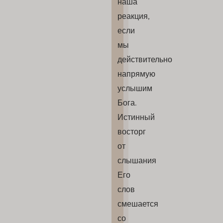
наша
реакция,
если
мы
действительно
напрямую
услышим
Бога.
Истинный
восторг
от
слышания
Его
слов
смешается
со