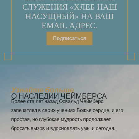
СЛУЖЕНИЯ «ХЛЕБ НАШ
НАСУЩНЫЙ» НА ВАШ
EMAIL АДРЕС.
Подписаться
Узнайте больше
О НАСЛЕДИИ ЧЕЙМБЕРСА
Более ста лет назад Освальд Чеймберс
запечатлел в своих учениях Божье сердце, и его
простая, но глубокая мудрость продолжает
бросать вызов и вдохновлять умы и сегодня.