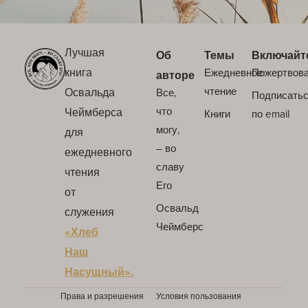
Лучшая
Об
Темы
Включайт
книга
Ежедневное
Пожертвов
авторе
Освальда
чтение
Все,
Подписать
Чеймберса
что
Книги
по email
могу,
для
– во
ежедневного
славу
чтения
Его
от
Освальд
служения
Чеймберс
«Хлеб
Наш
Насущный».
Права и разрешения
Условия пользования