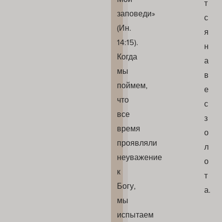
т
заповеди»
с
(Ин.
я
14:15).
н
Когда
а
мы
в
поймем,
е
что
с
все
з
время
о
проявляли
л
неуважение
о
к
т
Богу,
а.
мы
испытаем