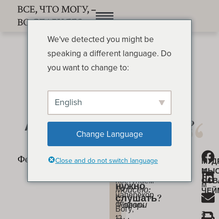
We've detected you might be
speaking a different language. Do
you want to change to:
English
А разве нужно слушать?
ОСВАЛЬД ЧЕЙМБЕРС
Change Language
Мы
С
«И
А
Close and do not switch language
МУД
не
и
МЫ
разве
сказали
поступаем
ОСВ
м
нужно
Моисею:
ЧЕЙ
наперекор
слушать?
п
“Говори
Февраль
Богу,
а
12