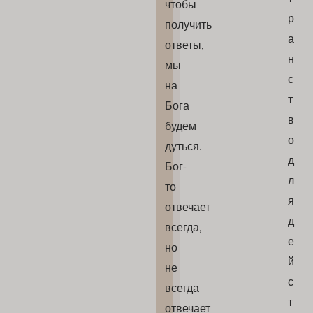
чтобы
р
получить
а
ответы,
н
мы
с
на
т
Бога
в
будем
о
дуться.
д
Бог-
л
то
я
отвечает
д
всегда,
е
но
й
не
с
всегда
т
отвечает