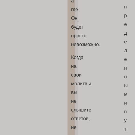
а
п
где
р
Он,
е
будет
д
просто
е
невозможно.
л
Когда
е
на
н
свои
н
молитвы
ы
вы
м
не
и
слышите
п
ответов,
у
не
т