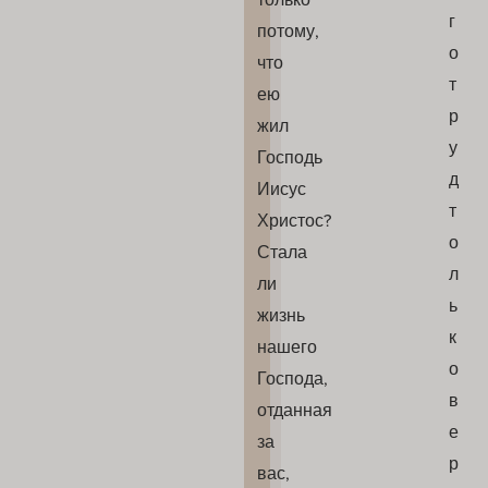
г
потому,
о
что
т
ею
р
жил
у
Господь
д
Иисус
т
Христос?
о
Стала
л
ли
ь
жизнь
к
нашего
о
Господа,
в
отданная
е
за
р
вас,