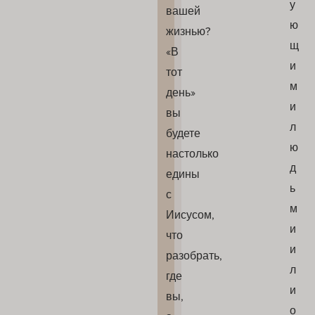
у
вашей
ю
жизнью?
щ
«В
и
тот
м
день»
и
вы
л
будете
ю
настолько
д
едины
ь
с
м
Иисусом,
и
что
и
разобрать,
л
где
и
вы,
о