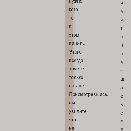
нужно
я
кого-
м
то
и,
в
т
этом
о
винить.
п
Этого
о
всегда
м
хочется
е
только
щ
сатане.
а
Присмотревшись,
е
вы
м
увидите,
с
что
е
на
б