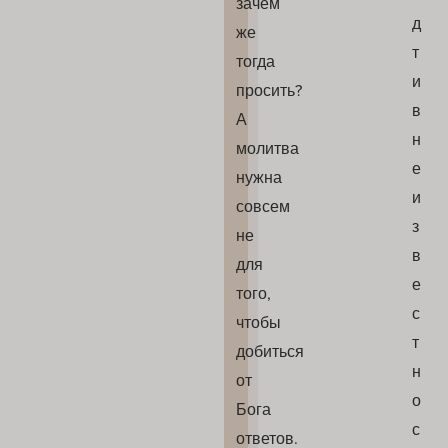
зачем
д
же
т
тогда
и
просить?
в
А
н
молитва
е
нужна
и
совсем
з
не
в
для
е
того,
с
чтобы
т
добиться
н
от
о
Бога
с
ответов.