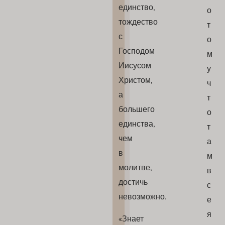
единство,
о
тождество
т
с
о
Господом
м
Иисусом
у
Христом,
ч
а
т
большего
о
единства,
т
чем
а
в
м
молитве,
в
достичь
с
невозможно.
е
я
«Знает