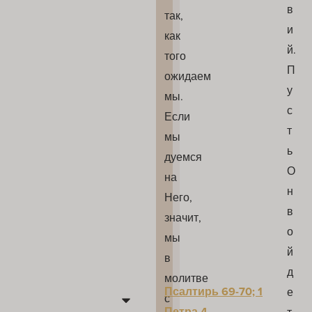
в
так,
и
как
й.
того
П
ожидаем
у
мы.
с
Если
т
мы
ь
дуемся
О
на
н
Него,
в
значит,
о
мы
й
в
д
молитве
Псалтирь 69-70; 1
е
с
Петра 4
т