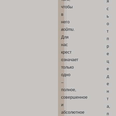
я
чтобы
с
в
ь
него
о
войти
.
т
Для
п
нас
р
крест
е
означает
ц
только
е
одно
д
–
е
полное,
н
совершенное
т
и
а,
абсолютное
п