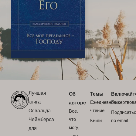
Лучшая
Об
Темы
Включайт
книга
Ежедневное
Пожертвов
авторе
Освальда
чтение
Все,
Подписать
Чеймберса
что
Книги
по email
могу,
для
– во