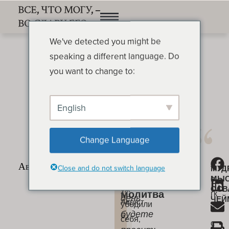
We've detected you might be
speaking a different language. Do
you want to change to:
English
Крест и молитва
ОСВАЛЬД ЧЕЙМБЕРС
Change Language
Мы
Л
«В
Крест
Close and do not switch language
МУД
слишком
е
МЫ
и
тот
уж
ОСВ
гк
молитва
день
ЧЕЙ
Август
убедили
о
будете
6
себя,
с