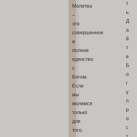
т
Молитва
ь.
–
Д
это
а
совершенное
й
и
т
полное
е
единство
Б
с
о
Богом.
г
Если
у
мы
п
молимся
р
только
о
для
с
того,
т